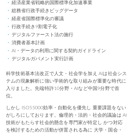
経済産業省戦略的国際標準化加速事業
総務省行政手続きビッグデータ
経産省国際標準化の審議
行政手続き9割電子化
デジタルファースト法の施行
消費者基本計画
AI・データの利用に関する契約ガイドライン
デジタルガバメント実行計画
科学技術基本法改正で人文・社会学を加え AIは社会シス
テムの現象解析に強い学術的な取り組みが重要な時代に
入りました。先端特許10分野・AIなど中国9分野で首
位。
しかし ISO55000効率・自動化を優先し 重要課題をない
がしろにしております。倫理的・法的・社会的議論は AI
技術がもたらす社会的懸念を専門家が特定し かつ対応
を検討するための活動が併置される為に 大学・国会・